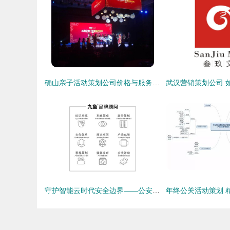
确山亲子活动策划公司价格与服务全解析\n—专业公关活动策划助力家庭时光—
守护智能云时代安全边界——公安部网安局“智慧云盾”系列公关活动策划案