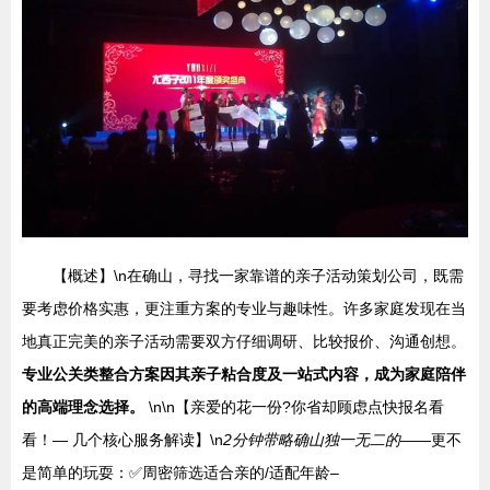
【概述】\n在确山，寻找一家靠谱的亲子活动策划公司，既需
要考虑价格实惠，更注重方案的专业与趣味性。许多家庭发现在当
地真正完美的亲子活动需要双方仔细调研、比较报价、沟通创想。
专业公关类整合方案因其亲子粘合度及一站式内容，成为家庭陪伴
的高端理念选择。
\n\n【亲爱的花一份?你省却顾虑点快报名看
看！— 几个核心服务解读】\n
2分钟带略确山独一无二的——
更不
是简单的玩耍：✅周密筛选适合亲的/适配年龄–