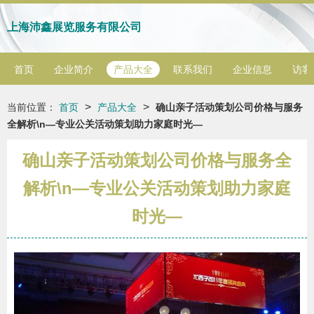
上海沛鑫展览服务有限公司
首页
企业简介
产品大全
联系我们
企业信息
访客
>
>
当前位置：
首页
产品大全
确山亲子活动策划公司价格与服务
全解析\n—专业公关活动策划助力家庭时光—
确山亲子活动策划公司价格与服务全
解析\n—专业公关活动策划助力家庭
时光—