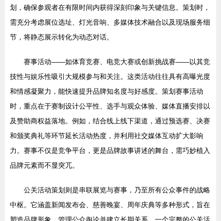
划，确保参观者在有限时间内获得深刻印象与关键信息。策划时，
需充分考虑展位选址、灯光音响、多媒体技术融合以及现场服务细
节，将静态展示转化为动态对话。
赛事活动——如体育竞赛、电竞大赛或创新挑战赛——以其竞
技性与娱乐性吸引大规模参与和关注。这类活动往往具有高曝光度
和情感凝聚力，能快速提升品牌知名度与好感度。策划赛事活动
时，重点在于赛制设计公平性、选手与观众体验、媒体直播安排以
及赞助商权益落地。例如，结合线上线下渠道，通过预选赛、决赛
和颁奖典礼等环节延长活动热度，并利用社交媒体互动扩大影响
力。赛事不仅是竞争平台，更是品牌故事讲述的舞台，需巧妙植入
品牌元素而不显突兀。
公关活动策划则是串联展览与赛事，乃至所有公众事件的战略
中枢。它涵盖新闻发布会、慈善晚宴、周年庆典等多种形式，旨在
塑造品牌形象、管理公众舆论并建立长期关系。一个完整的公关活