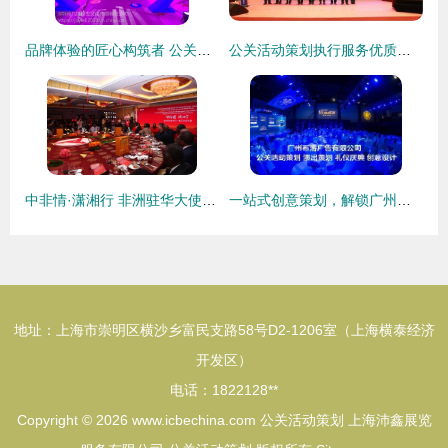
品牌体验的匠心构筑者 公关活动策划的艺术与价值
公关活动策划执行服务优质商家置顶推荐产品
中非情·潇湘行 非洲驻华大使湖南行暨三一重工广州活动策划与执行纪实
一站式创意策划，解锁广州新闻发布会与品鉴会的无限可能
地址：上海市崇明区横沙乡富民支路58号D2-1206室（上海横泰经济
开发区）
电话：1822128**
Copyright © 2026
www.icbechina.com
公关活动策划
上海沛鑫展览